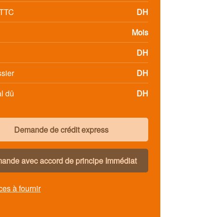
 TTC
DH
Mois
DH
ssier
DH
al dû
DH
Demande de crédit express
ande avec accord de principe Immédiat
ces à fournir