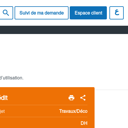
search
Suivi de ma demande
Espace client
utilisation.
dit
print
share
jet
Travaux/Déco
DH