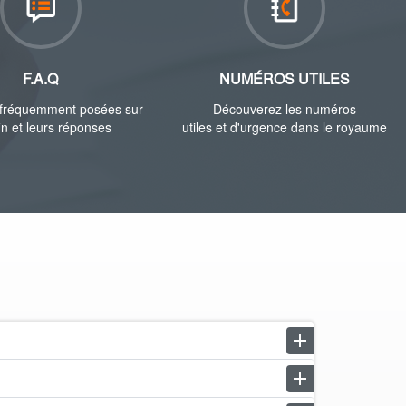
F.A.Q
NUMÉROS UTILES
 fréquemment posées sur
Découverez les numéros
in et leurs réponses
utiles et d'urgence dans le royaume
add
remove
add
remove