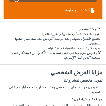
الوثائق المطلوبة
insert_drive_file
*الوفاة والعجز
نتيجة هذا الإحتساب التمويلي غير تعاقدية.
تخضع للقبول النهائي بعد دراسة الوثائق الداعمة التي طلبها
سلفين..
لديك فترة سحب قانونية لمدة 7 أيام.
كل قرض يلزم صاحب على تسديده : : تأكدوا من قابليتكم على
تسديد الدين قبل الإلتزام.
مزايا القرض الشخصي
تمويل مخصص لمشروعك
تستفيدون من الائتمان الشخصي وفقا لمشاريعكم و قابليتكم على
التسديد.
موافقة مبدئية فورية
دراسة خلال مدة وجيزة للحصول على قرض سريع عبر الانترنت.