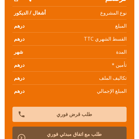
نوع المشروع
أشغال / الديكور
المبلغ
درهم
القسط الشهري TTC
درهم
المدة
شهر
تأمين *
درهم
تكاليف الملف
درهم
المبلغ الإجمالي
درهم
phone
طلب قرض فوري
طلب مع اتفاق مبدئي فوري