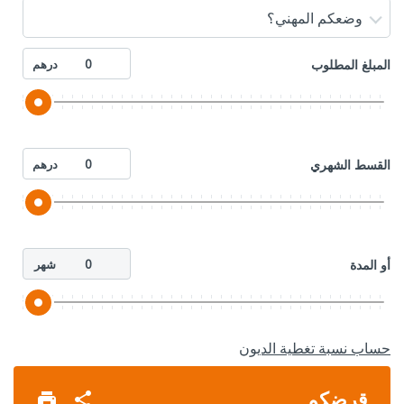
وضعكم المهني؟
المبلغ المطلوب
درهم
القسط الشهري
درهم
أو المدة
شهر
حساب نسبة تغطية الديون
قرضكم‎
print
share