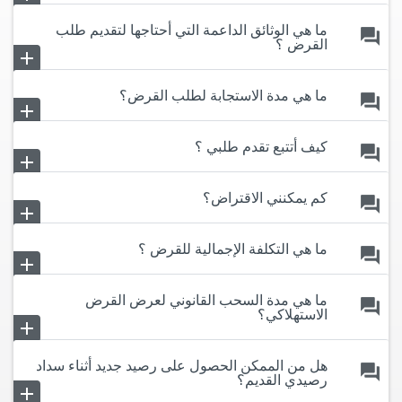
remove
ما هي الوثائق الداعمة التي أحتاجها لتقديم طلب
forum
القرض ؟
add
remove
ما هي مدة الاستجابة لطلب القرض؟
forum
add
remove
كيف أتتبع تقدم طلبي ؟
forum
add
remove
كم يمكنني الاقتراض؟
forum
add
remove
ما هي التكلفة الإجمالية للقرض ؟
forum
add
remove
ما هي مدة السحب القانوني لعرض القرض
forum
الاستهلاكي؟
add
remove
هل من الممكن الحصول على رصيد جديد أثناء سداد
forum
رصيدي القديم؟
add