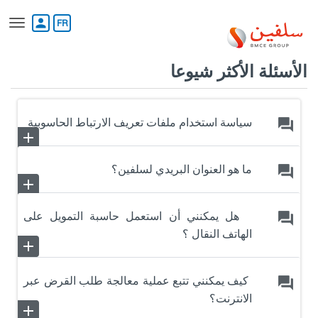
تجاوز
إلى
person
المحتوى
الرئيسي
الأسئلة الأكثر شيوعا
سياسة استخدام ملفات تعريف الارتباط الحاسوبية
forum
add
remove
ما هو العنوان البريدي لسلفين؟
forum
add
remove
هل يمكنني أن استعمل حاسبة التمويل على
forum
الهاتف النقال ؟
add
remove
كيف يمكنني تتبع عملية معالجة طلب القرض عبر
forum
الانترنت؟
add