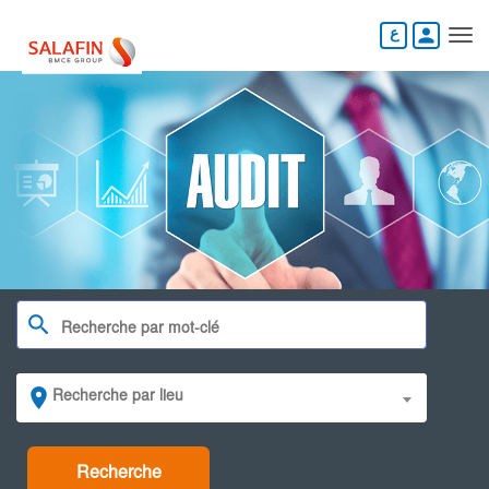
Aller
au
person
contenu
principal
search
Recherche par lieu
Recherche par lieu
place
Recherche