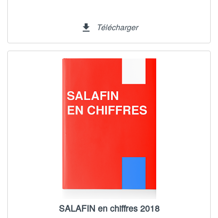
Télécharger
file_download
SALAFIN en chiffres 2018