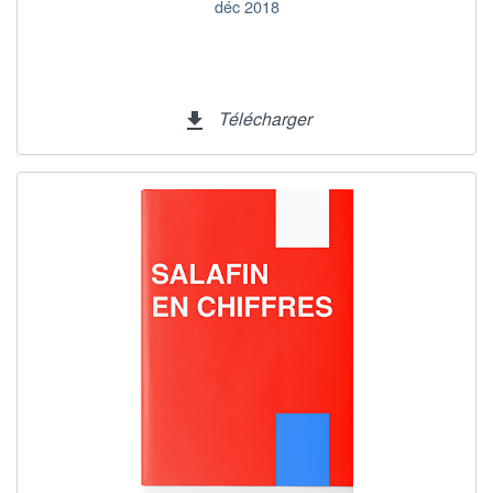
déc 2018
Télécharger
file_download