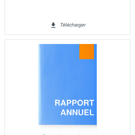
Télécharger
file_download