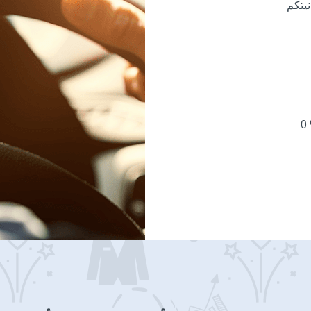
نيتكم