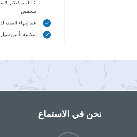
TTC، يمكنكم ا
منخفض .
عند إنتهاء العقد، ل
check
إمكانية تأمين سيارت
check
نحن في الاستماع ‎