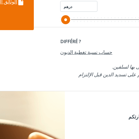
الوثائق ا
insert_drive_file
درهم
DIFFÉRÉ ?
حساب نسبة تغطية الديون
ى بها لسلفين.
على تسديد الدين قبل الإلتزام
رتكم