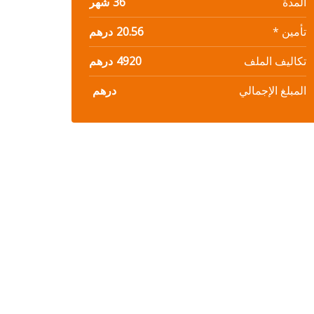
المدة
36
شهر
تأمين *
20.56
درهم
تكاليف الملف
4920
درهم
المبلغ الإجمالي
درهم