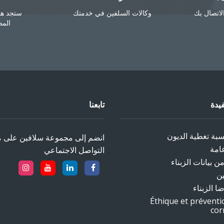
لاتصال بك
وكالات السلفين في خدمتك
ستجد هنا
الم
يدة
تابعنا
ة تغطية الديون‎
انضم إلى مجموعة سلافين على م
امة
التواصل الاجتماعي‎
 بيانات الزبناء
ن
ا الزبناء
Éthique et préventi
cor