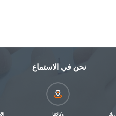
نحن في الاستماع ‎
 بك‎
وكالاتنا‎
الأ