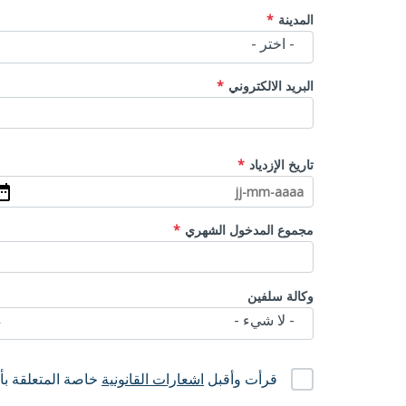
المدينة
- اختر -
البريد الالكتروني
تاريخ الإزدياد
مجموع المدخول الشهري
وكالة سلفين
- لا شيء -
الشروط
العامة
قرأت وأقبل
اشعارات القانونية
خاصة المتعلقة بأم
للاستخدام'