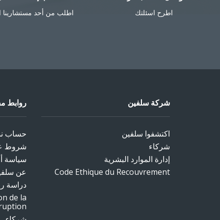
اطرح اسئلتك
اطلب من أحد مستشارينا ا
شركة سلفين
روابط مف
اكتشفوا سلفين
حساب نسب
شركاء
شروط ع
إدارة الموارد البشرية
سياسة أمن
Code Ethique du Recouvrement
عن سلفي
دراسة رض
on de la
ruption
شركاء